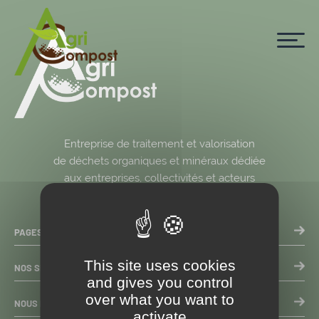
Cookies management panel
Entreprise de traitement et valorisation
de déchets organiques et minéraux dédiée
aux entreprises, collectivités et acteurs
du monde agricole.
PAGES DU SITE
This site uses cookies
NOS SERVICES
and gives you control
over what you want to
NOUS RETROUVER
activate