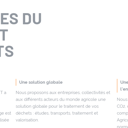
ES DU
T
TS
Une solution globale
Une
l’e
ET a
Nous proposons aux entreprises, collectivités et
aux différents acteurs du monde agricole une
Nous 
solution globale pour le traitement de vos
CO2, 
ge est
déchets : études, transports, traitement et
compo
lisée
valorisation.
Agric
chets
norme