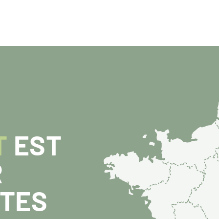
T
EST
R
ITES