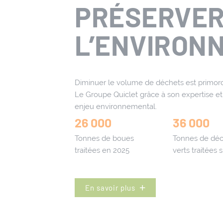
PRÉSERVE
L’ENVIRON
Diminuer le volume de déchets est primordia
Le Groupe Quiclet grâce à son expertise e
enjeu environnemental.
26 000
36 000
Tonnes de boues
Tonnes de déc
traitées en 2025
verts traitées 
La valorisation du bois
Nous transformons les palettes de bois en
 de
broyats de classe A SSD
En savoir plus