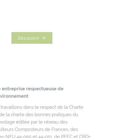
Découvrir
 entreprise respectueuse de
nvironnement
travaillons dans le respect de la Charte
de la charte des bonnes pratiques du
stage éditée par le réseau des
ulteurs Composteurs de Frances, des
s NFU 44-095 et 44-051, de PEFC et CBQ+.