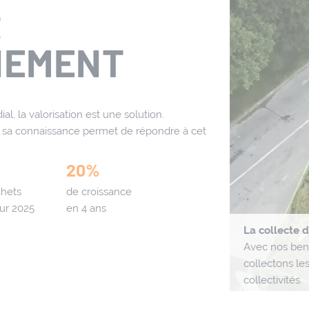
R
NEMENT
l, la valorisation est une solution.
t sa connaissance permet de répondre à cet
20%
hets
de croissance
sur 2025
en 4 ans
La valorisation des boues liquides
Avec le Ploeger, nous valorisons les boues
La collecte 
et les digestats.
Avec nos benn
collectons le
collectivités.