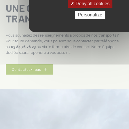
Deny all cookies
UNE QUESTION SUR LES
TRANSPORTS ?
Personalize
Vous souhaitez des renseignements à propos de nos transports ?
Pour toute demande, vous pouvez nous contacter par téléphone
au
03 84 76 76 23
ou via le formulaire de contact. Notre équipe
dédiée saura répondre à vos besoins.
Contactez-nous