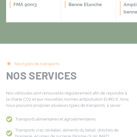
FMA 90m3
Benne Etanche
Ampli
benn
Nos types de transports
NOS SERVICES
Nos véhicules sont renouvelés régulièrement afin de répondre à
la charte CO2 et aux nouvelles normes antipollution EURO 6. Ainsi,
nous pouvons proposer plusieurs types de transports, à savoir :
Transports alimentaires et agroalimentaires
Transports vrac céréales, aliments du bétail, drèches de
brasserie, écumes de sucrerie (Norme QUALIMAT)